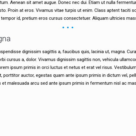
ntum. Aenean sit amet augue. Donec nec dui. Etiam ut nulla fermentum
to. Proin at eros. Vivamus vitae turpis ut enim. Class aptent taciti
c tempor id, pretium eros cursus consectetuer. Aliquam ultricies mass
agna
uspendisse dignissim sagittis a, faucibus quis, lacinia ut, magna. Cu
 Morbi cursus a, dolor. Vivamus dignissim sagittis non, vehicula ullam
. Lorem ipsum primis in orci luctus et netus et erat vel risus. Vestib
t, porttitor auctor, egestas quam ante ipsum primis in dictum vel, pel
us et malesuada arcu sed ante ipsum primis in fermentum nisl ac mas