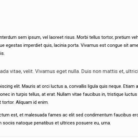
terdum sem ipsum, vel laoreet risus. Morbi tellus tortor, pretium v
sque egestas imperdiet quis, lacinia porta. Vivamus est congue sit ame
is.
 vitae, velit. Vivamus eget nulla. Duis non mattis et, ultrici
ng elit. Mauris at orci luctus a, convallis ligula quis neque. Etiam a
nec in turpis tellus, at erat. Nullam vitae faucibus in, tristique luct
t tortor. Aliquam id enim.
dictum est, et malesuada fames ac elit sed condimentum faucibus ero
Cum sociis natoque penatibus et ultrices posuere eu, urna.